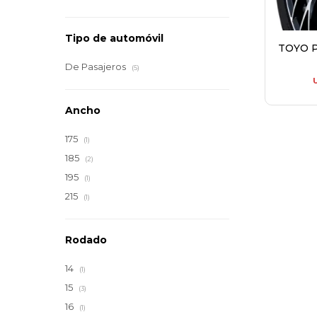
Tipo de automóvil
TOYO P
De Pasajeros
(5)
Ancho
175
(1)
185
(2)
195
(1)
215
(1)
Rodado
14
(1)
15
(3)
16
(1)