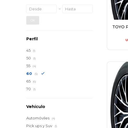
OK
TOYO P
Perfil
45
(1)
50
(1)
55
(4)
60
(5)
65
(6)
70
(1)
Vehículo
Automóviles
(4)
Pick ups y Suv
(1)