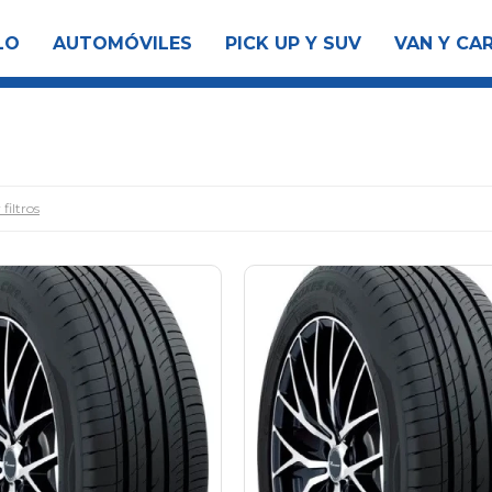
LO
AUTOMÓVILES
PICK UP Y SUV
VAN Y CA
filtros