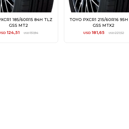
XCR1 185/60R15 84H TLZ
TOYO PXCR1 215/60R16 95H
GSS MT2
GSS MTX2
124,51
181,65
USD
151,84
USD
221,52
USD
USD