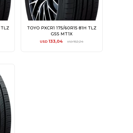
 TLZ
TOYO PXCR1 175/60R15 81H TLZ
GSS MT1X
133,04
USD
162,24
USD