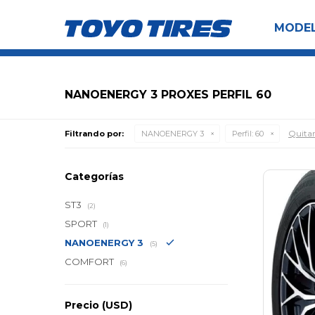
MODE
NANOENERGY 3 PROXES PERFIL 60
Quitar 
Filtrando por:
NANOENERGY 3
Perfil:
60
Categorías
ST3
(2)
SPORT
(1)
NANOENERGY 3
(5)
COMFORT
(6)
Precio
(USD)