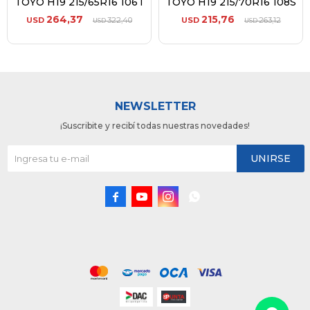
TOYO H19 215/65R16 106T
TOYO H19 215/70R16 108S
264,37
215,76
USD
322,40
USD
263,12
USD
USD
NEWSLETTER
¡Suscribite y recibí todas nuestras novedades!
UNIRSE



