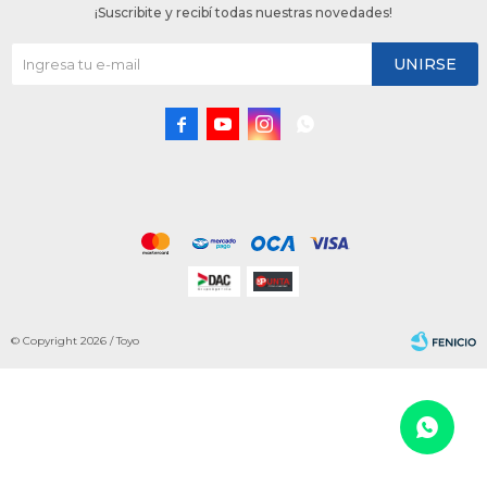
¡Suscribite y recibí todas nuestras novedades!
UNIRSE




© Copyright 2026 / Toyo