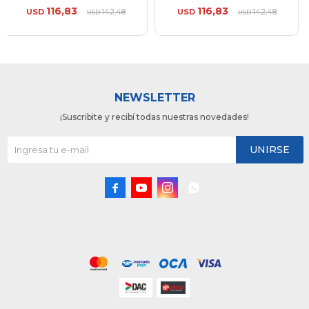
116,83
116,83
USD
142,48
USD
142,48
USD
USD
NEWSLETTER
¡Suscribite y recibí todas nuestras novedades!
UNIRSE



