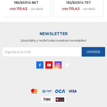
185/65R14 86T
165/60R14 75T
113,42
113,42
USD
138,32
USD
138,32
USD
USD
NEWSLETTER
¡Suscribite y recibí todas nuestras novedades!
UNIRSE



