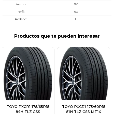
Ancho
195
Perfil
60
Rodado
15
Productos que te pueden interesar
TOYO PXCR1 175/65R15
TOYO PXCR1 175/60R15
84H TLZ GSS
81H TLZ GSS MT1X