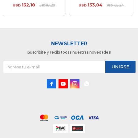
132,18
133,04
USD
161,20
USD
162,24
USD
USD
NEWSLETTER
¡Suscribite y recibí todas nuestras novedades!
UNIRSE



