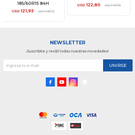
185/60R15 84H
122,80
USD
149,76
USD
121,95
USD
148,72
USD
NEWSLETTER
¡Suscribite y recibí todas nuestras novedades!
UNIRSE



