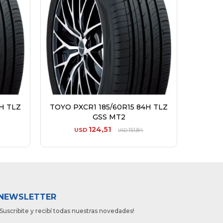
H TLZ
TOYO PXCR1 185/60R15 84H TLZ
TOYO P
GSS MT2
124,51
USD
151,84
USD
NEWSLETTER
¡Suscribite y recibí todas nuestras novedades!