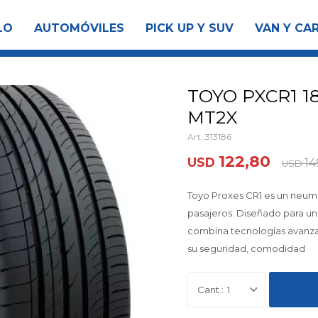
LO
AUTOMÓVILES
PICK UP Y SUV
VAN Y CA
TOYO PXCR1 1
MT2X
313186
122,80
USD
14
USD
Toyo Proxes CR1 es un neumá
pasajeros. Diseñado para un
combina tecnologías avanza
su seguridad, comodidad
1