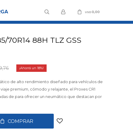
RGA
0,00
USD
85/70R14 88H TLZ GSS
9,76
18
tico de alto rendimiento diseñado para vehículos de
 viaje premium, cómodo y relajante, el Proxes CR1
das de para ofrecer un neumático que destacan por
COMPRAR