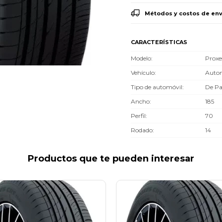
Métodos y costos de env
CARACTERÍSTICAS
Modelo
Proxe
Vehículo
Autom
Tipo de automóvil
De Pa
Ancho
185
Perfil
70
Rodado
14
Productos que te pueden interesar