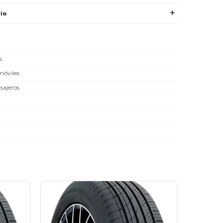
ío
s
óviles
sajeros