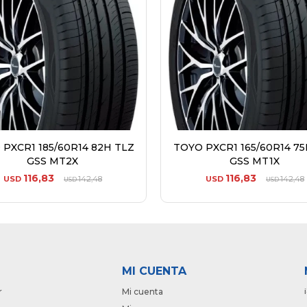
PXCR1 185/60R14 82H TLZ
TOYO PXCR1 165/60R14 75
GSS MT2X
GSS MT1X
116,83
116,83
USD
142,48
USD
142,48
USD
USD
MI CUENTA
r
Mi cuenta