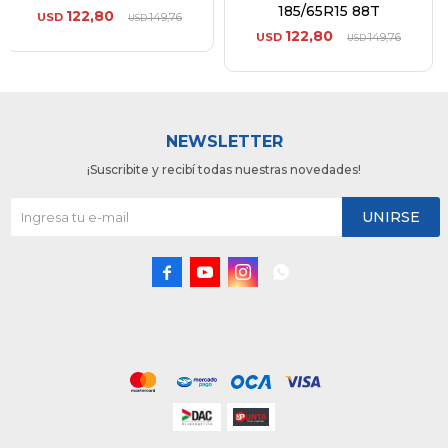
185/65R15 88T
122,80
USD
149,76
USD
122,80
USD
149,76
USD
NEWSLETTER
¡Suscribite y recibí todas nuestras novedades!
UNIRSE



