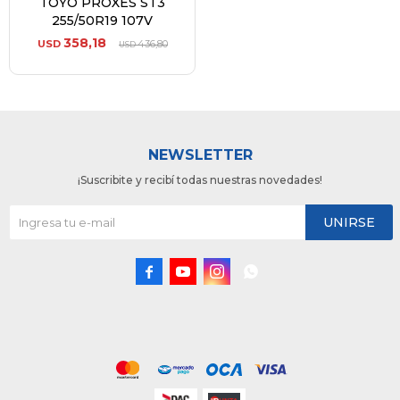
TOYO PROXES ST3
255/50R19 107V
358,18
USD
436,80
USD
NEWSLETTER
¡Suscribite y recibí todas nuestras novedades!
UNIRSE



