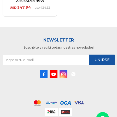
225/45R18 95W
347,94
USD
424,32
USD
NEWSLETTER
¡Suscribite y recibí todas nuestras novedades!
UNIRSE



