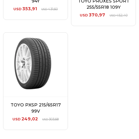
94Y
TOYO PROXES SPORT
255/55R18 109Y
353,91
USD
431,60
USD
370,97
USD
452,40
USD
TOYO PXSP 215/65R17
99V
249,02
USD
303,68
USD