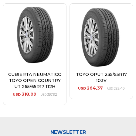
CUBIERTA NEUMATICO
TOYO OPUT 235/55R17
TOYO OPEN COUNTRY
103V
UT 265/65R17 112H
264,37
USD
322,40
USD
318,09
USD
387,92
USD
NEWSLETTER