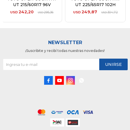
UT 215/60R17 96V
UT 225/65R17 102H
242,20
249,87
USD
295,36
USD
304,72
USD
USD
NEWSLETTER
¡Suscribite y recibí todas nuestras novedades!
UNIRSE



