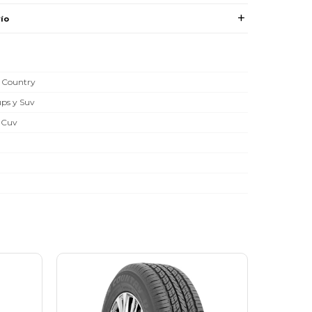
ío
 Country
ups y Suv
 Cuv