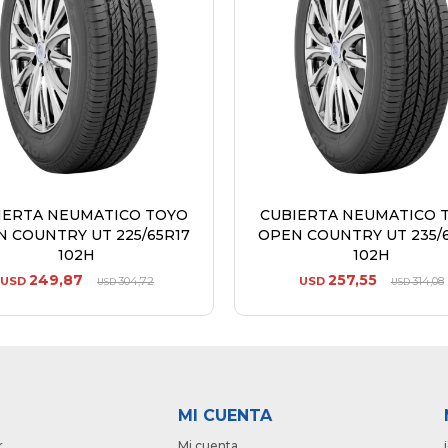
IERTA NEUMATICO TOYO
CUBIERTA NEUMATICO 
 COUNTRY UT 225/65R17
OPEN COUNTRY UT 235/
102H
102H
249,87
257,55
USD
304,72
USD
314,08
USD
USD
MI CUENTA
r
Mi cuenta