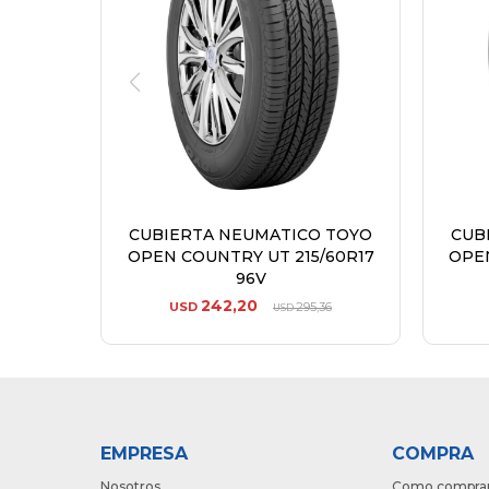
CUBIERTA NEUMATICO TOYO
CUB
OPEN COUNTRY UT 215/60R17
OPEN
96V
242,20
USD
295,36
USD
EMPRESA
COMPRA
Nosotros
Como compra