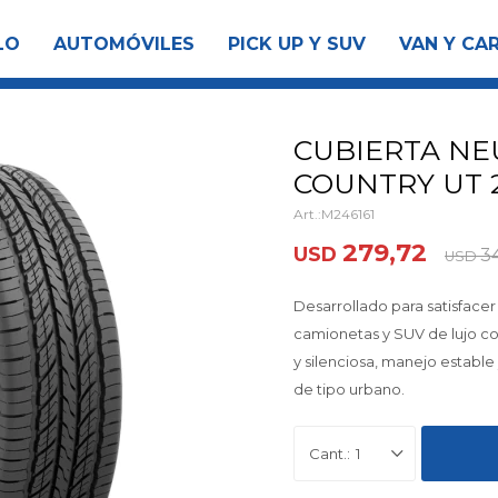
LO
AUTOMÓVILES
PICK UP Y SUV
VAN Y CA
CUBIERTA NE
COUNTRY UT 2
M246161
279,72
USD
34
USD
Desarrollado para satisfacer
camionetas y SUV de lujo 
y silenciosa, manejo establ
de tipo urbano.
1