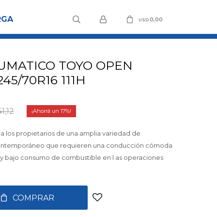
RGA
0,00
USD
UMATICO TOYO OPEN
45/70R16 111H
1,12
17
 a los propietarios de una amplia variedad de
contemporáneo que requieren una conducción cómoda
e y bajo consumo de combustible en l as operaciones
COMPRAR