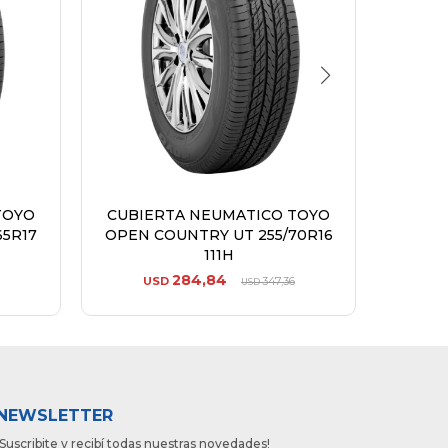
TOYO
CUBIERTA NEUMATICO TOYO
CUBI
65R17
OPEN COUNTRY UT 255/70R16
OPEN 
111H
284,84
USD
347,36
U
USD
NEWSLETTER
¡Suscribite y recibí todas nuestras novedades!