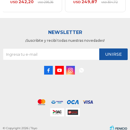
242,20
249,87
USD
295,36
USD
304,72
USD
USD
NEWSLETTER
¡Suscribite y recibí todas nuestras novedades!
UNIRSE




© Copyright 2026 / Toyo