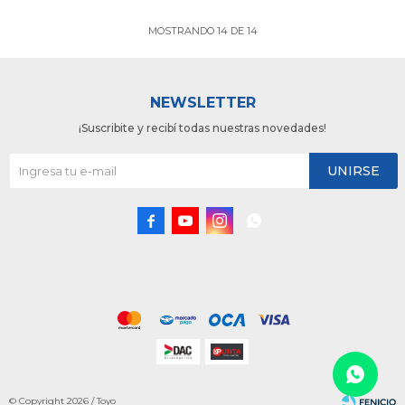
MOSTRANDO
14
DE
14
NEWSLETTER
¡Suscribite y recibí todas nuestras novedades!
UNIRSE




© Copyright 2026 / Toyo