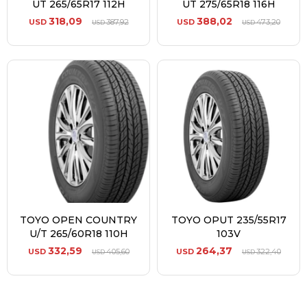
UT 265/65R17 112H
UT 275/65R18 116H
318,09
388,02
USD
387,92
USD
473,20
USD
USD
TOYO OPEN COUNTRY
TOYO OPUT 235/55R17
U/T 265/60R18 110H
103V
332,59
264,37
USD
405,60
USD
322,40
USD
USD