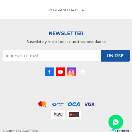
MOSTRANDO
14
DE
14
NEWSLETTER
¡Suscribite y recibí todas nuestras novedades!
UNIRSE




© Copyright 2026 / Toyo