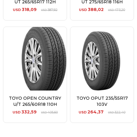
UT 265/65R17 112H
UT 275/65R18 116H
318,09
388,02
USD
387,92
USD
473,20
USD
USD
TOYO OPEN COUNTRY
TOYO OPUT 235/55R17
U/T 265/60R18 110H
103V
332,59
264,37
USD
405,60
USD
322,40
USD
USD