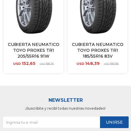
CUBIERTA NEUMATICO
CUBIERTA NEUMATICO
TOYO PROXES TR1
TOYO PROXES TR1
205/55R16 91W
185/55R16 83V
152,65
148,39
USD
186,16
USD
180,96
USD
USD
NEWSLETTER
¡Suscribite y recibí todas nuestras novedades!
UNIRSE