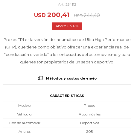
254112
200,41
USD
244,40
USD
17
Proxes TR1 es la versión del neumático de Ultra High Performance
(UHP), que tiene como objetivo ofrecer una experiencia real de
"conducción divertida" a los entusiastas del automovilismo y para
quienes son propietarios de un sedan deportivo.
Métodos y costos de envío
CARACTERÍSTICAS
Modelo
Proxes
Vehículo
Automóviles
Tipo de automóvil
Deportivos
Ancho
205