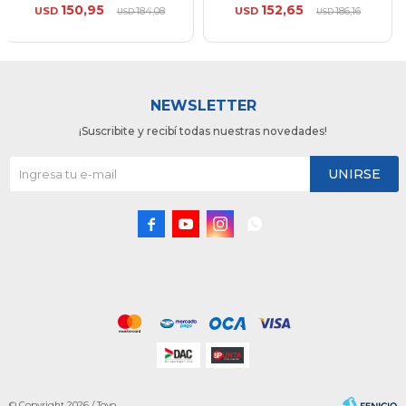
150,95
152,65
USD
184,08
USD
186,16
USD
USD
NEWSLETTER
¡Suscribite y recibí todas nuestras novedades!
UNIRSE




© Copyright 2026 / Toyo