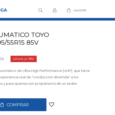
RGA
0,00
USD
UMATICO TOYO
5/55R15 85V
,16
18
l neumático de Ultra High Performance (UHP), que tiene
xperiencia real de "conducción divertida" a los
mo y para quienes son propietarios de un sedan
COMPRAR