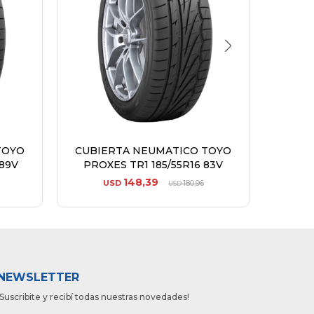
TOYO
CUBIERTA NEUMATICO TOYO
CUBI
89V
PROXES TR1 185/55R16 83V
PRO
148,39
USD
180,96
USD
NEWSLETTER
¡Suscribite y recibí todas nuestras novedades!