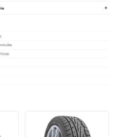
ío
s
óviles
tivos