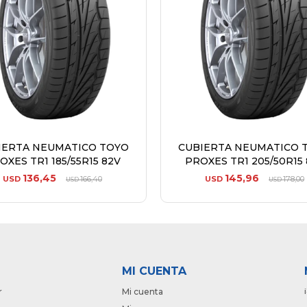
IERTA NEUMATICO TOYO
CUBIERTA NEUMATICO 
OXES TR1 185/55R15 82V
PROXES TR1 205/50R15 
136,45
145,96
USD
166,40
USD
178,00
USD
USD
MI CUENTA
r
Mi cuenta