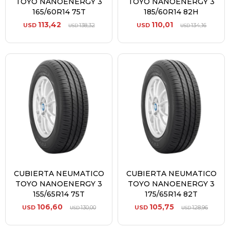
TOYO NANOENERGY 3
TOYO NANOENERGY 3
165/60R14 75T
185/60R14 82H
113,42
110,01
USD
138,32
USD
134,16
USD
USD
CUBIERTA NEUMATICO
CUBIERTA NEUMATICO
TOYO NANOENERGY 3
TOYO NANOENERGY 3
155/65R14 75T
175/65R14 82T
106,60
105,75
USD
130,00
USD
128,96
USD
USD