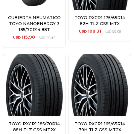
CUBIERTA NEUMATICO
TOYO PXCR1 175/65R14
TOYO NANOENERGY 3
82H TLZ GSS MTX
185/70R14 88T
108,31
USD
132,08
USD
115,98
USD
141,44
USD
TOYO PXCR1 185/70R14
TOYO PXCR1 165/65R14
88H TLZ GSS MT2X
79H TLZ GSS MT2X