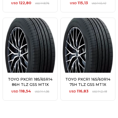
122,80
115,13
USD
149,76
USD
140,40
USD
USD
TOYO PXCR1 185/65R14
TOYO PXCR1 165/60R14
86H TLZ GSS MT1X
75H TLZ GSS MT1X
118,54
116,83
USD
144,56
USD
142,48
USD
USD