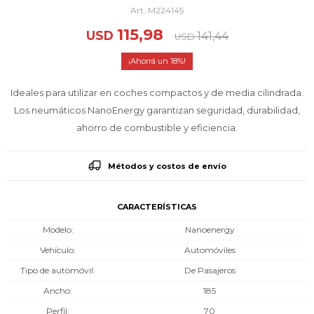
M224145
115,98
USD
141,44
USD
18
Ideales para utilizar en coches compactos y de media cilindrada.
Los neumáticos NanoEnergy garantizan seguridad, durabilidad,
ahorro de combustible y eficiencia.
Métodos y costos de envío
CARACTERÍSTICAS
Modelo
Nanoenergy
Vehículo
Automóviles
Tipo de automóvil
De Pasajeros
Ancho
185
Perfil
70