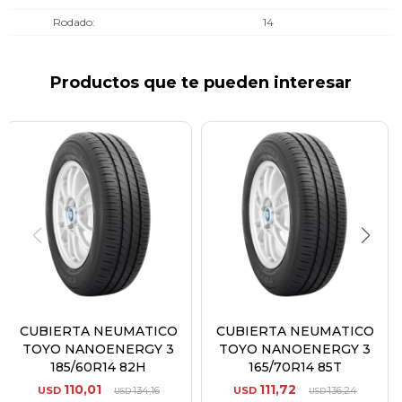
Rodado
14
Productos que te pueden interesar
CUBIERTA NEUMATICO
CUBIERTA NEUMATICO
TOYO NANOENERGY 3
TOYO NANOENERGY 3
185/60R14 82H
165/70R14 85T
110,01
111,72
USD
134,16
USD
136,24
USD
USD