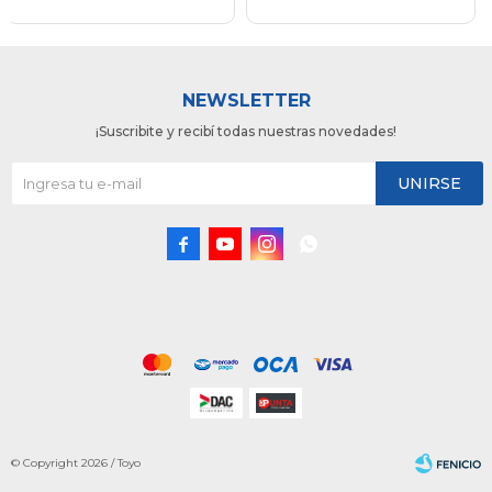
NEWSLETTER
¡Suscribite y recibí todas nuestras novedades!
UNIRSE




© Copyright 2026 / Toyo