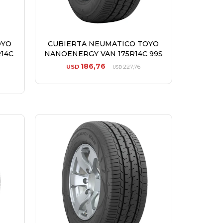
OYO
CUBIERTA NEUMATICO TOYO
14C
NANOENERGY VAN 175R14C 99S
186,76
USD
227,76
USD