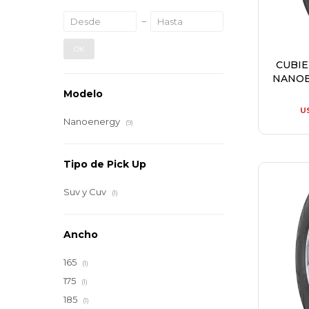
OK
CUBI
NANOE
Modelo
U
Nanoenergy
(9)
Tipo de Pick Up
Suv y Cuv
(1)
Ancho
165
(1)
175
(1)
185
(1)