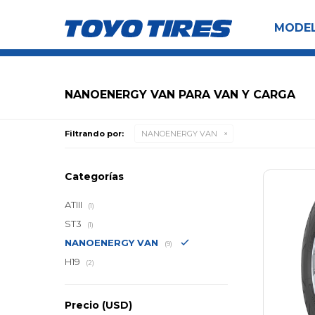
MODE
NANOENERGY VAN PARA VAN Y CARGA
Filtrando por:
NANOENERGY VAN
Categorías
ATIII
(1)
ST3
(1)
NANOENERGY VAN
(9)
H19
(2)
Precio
(USD)