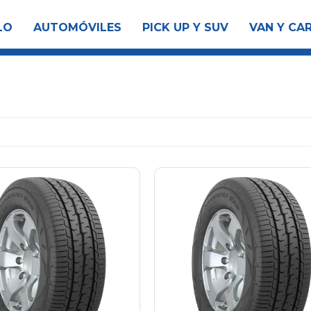
LO
AUTOMÓVILES
PICK UP Y SUV
VAN Y CA