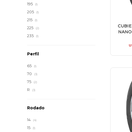
195
(1)
205
(1)
215
(1)
CUBI
225
(2)
NANOE
235
(1)
U
Perfil
65
(1)
70
(3)
75
(2)
R
(3)
Rodado
14
(4)
15
(1)