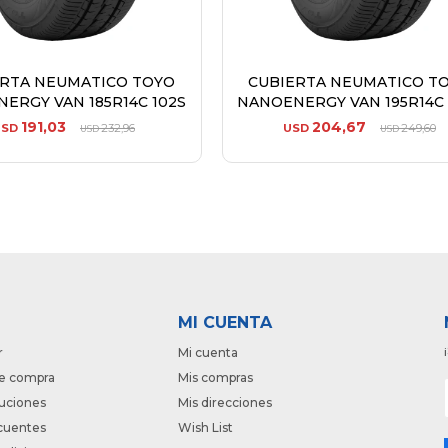
ERTA NEUMATICO TOYO
CUBIERTA NEUMATICO T
ERGY VAN 185R14C 102S
NANOENERGY VAN 195R14C 
191,03
204,67
USD
232,96
USD
249,60
USD
USD
MI CUENTA
r
Mi cuenta
e compra
Mis compras
luciones
Mis direcciones
cuentes
Wish List