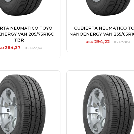
ERTA NEUMATICO TOYO
CUBIERTA NEUMATICO T
NERGY VAN 205/75R16C
NANOENERGY VAN 235/65R16
113R
294,22
USD
358,80
USD
264,37
SD
322,40
USD