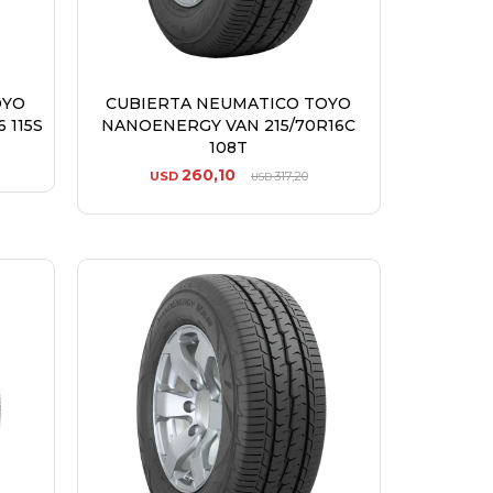
OYO
CUBIERTA NEUMATICO TOYO
 115S
NANOENERGY VAN 215/70R16C
108T
260,10
USD
317,20
USD