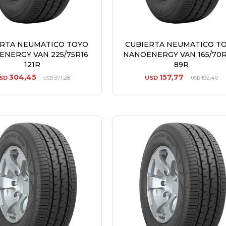
ERTA NEUMATICO TOYO
CUBIERTA NEUMATICO T
NERGY VAN 225/75R16
NANOENERGY VAN 165/70R
121R
89R
304,45
157,77
SD
371,28
USD
192,40
USD
USD