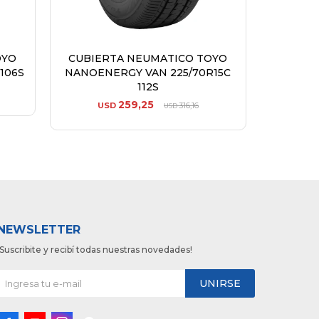
OYO
CUBIERTA NEUMATICO TOYO
106S
NANOENERGY VAN 225/70R15C
112S
259,25
USD
316,16
USD
NEWSLETTER
¡Suscribite y recibí todas nuestras novedades!
UNIRSE