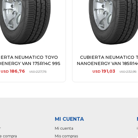
IERTA NEUMATICO TOYO
CUBIERTA NEUMATICO 
ENERGY VAN 175R14C 99S
NANOENERGY VAN 185R14
186,76
191,03
USD
227,76
USD
232,96
USD
USD
MI CUENTA
r
Mi cuenta
e compra
Mis compras