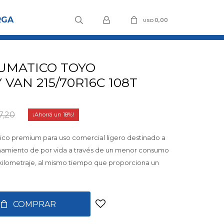
RGA
0,00
USD
UMATICO TOYO
AN 215/70R16C 108T
7,20
18
co premium para uso comercial ligero destinado a
onamiento de por vida a través de un menor consumo
kilometraje, al mismo tiempo que proporciona un
COMPRAR