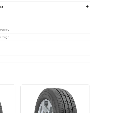
ío
energy
 Carga