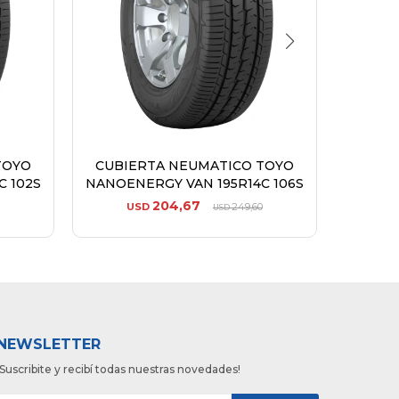
TOYO
CUBIERTA NEUMATICO TOYO
CUBI
C 102S
NANOENERGY VAN 195R14C 106S
NANOE
204,67
USD
249,60
USD
NEWSLETTER
¡Suscribite y recibí todas nuestras novedades!