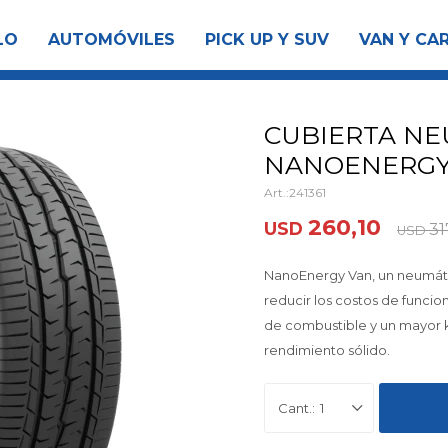
LO
AUTOMÓVILES
PICK UP Y SUV
VAN Y CA
CUBIERTA NE
NANOENERGY V
241361
260,10
USD
31
USD
NanoEnergy Van, un neumáti
reducir los costos de funci
de combustible y un mayor 
rendimiento sólido.
1