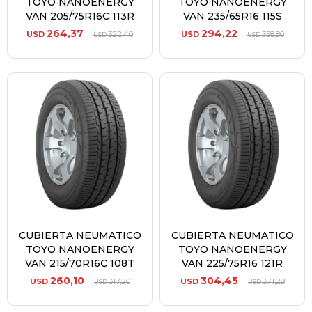
TOYO NANOENERGY
TOYO NANOENERGY
VAN 205/75R16C 113R
VAN 235/65R16 115S
264,37
294,22
USD
322,40
USD
358,80
USD
USD
CUBIERTA NEUMATICO
CUBIERTA NEUMATICO
TOYO NANOENERGY
TOYO NANOENERGY
VAN 215/70R16C 108T
VAN 225/75R16 121R
260,10
304,45
USD
317,20
USD
371,28
USD
USD