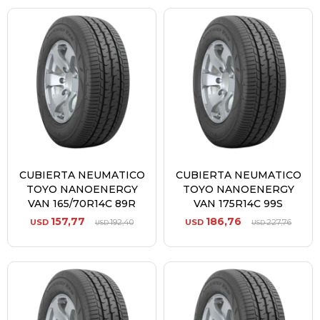
CUBIERTA NEUMATICO
CUBIERTA NEUMATICO
TOYO NANOENERGY
TOYO NANOENERGY
VAN 165/70R14C 89R
VAN 175R14C 99S
157,77
186,76
USD
192,40
USD
227,76
USD
USD