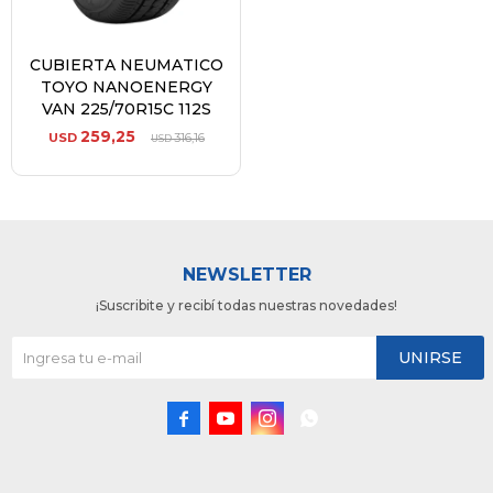
CUBIERTA NEUMATICO
TOYO NANOENERGY
VAN 225/70R15C 112S
259,25
USD
316,16
USD
NEWSLETTER
¡Suscribite y recibí todas nuestras novedades!
UNIRSE



