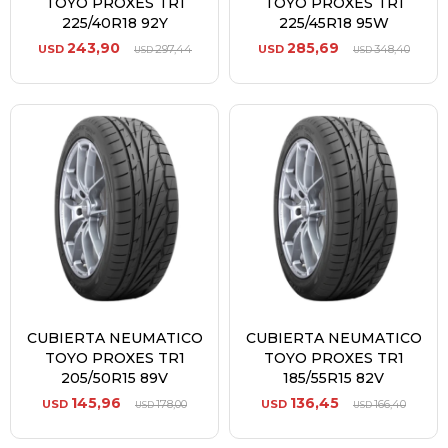
TOYO PROXES TR1
TOYO PROXES TR1
225/40R18 92Y
225/45R18 95W
243,90
285,69
USD
297,44
USD
348,40
USD
USD
CUBIERTA NEUMATICO
CUBIERTA NEUMATICO
TOYO PROXES TR1
TOYO PROXES TR1
205/50R15 89V
185/55R15 82V
145,96
136,45
USD
178,00
USD
166,40
USD
USD