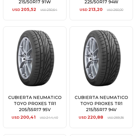
215/50R17 91W
225/50R17 94W
205,52
213,20
USD
250,64
USD
260,00
USD
USD
CUBIERTA NEUMATICO
CUBIERTA NEUMATICO
TOYO PROXES TR1
TOYO PROXES TR1
205/55R17 95V
215/55R17 94V
200,41
220,88
USD
244,40
USD
269,36
USD
USD