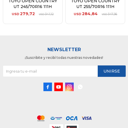
TOYO OPEN COUNTRY
TOYO OPEN COUNTRY
UT 245/70R16 111H
UT 255/70R16 111H
279,72
284,84
USD
341,12
USD
347,36
USD
USD
NEWSLETTER
¡Suscribite y recibí todas nuestras novedades!
UNIRSE



