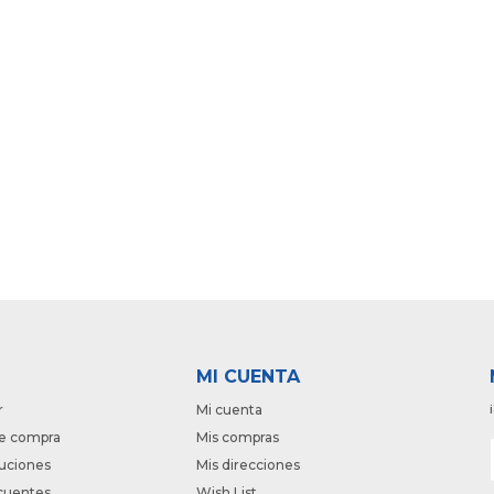
MI CUENTA
r
Mi cuenta
e compra
Mis compras
luciones
Mis direcciones
cuentes
Wish List