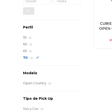
OK
CUBI
Perfil
OPEN 
55
(2)
U
60
(3)
65
(4)
70
(2)
Modelo
Open Country
(2)
Tipo de Pick Up
Suv y Cuv
(2)