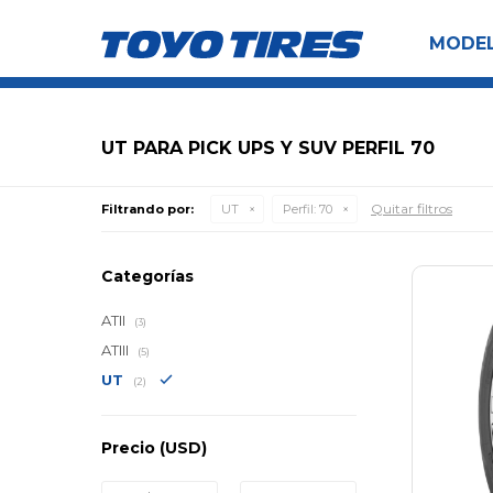
MODE
UT PARA PICK UPS Y SUV PERFIL 70
Quitar filtros
Filtrando por:
UT
Perfil:
70
Categorías
ATII
(3)
ATIII
(5)
UT
(2)
Precio
(USD)