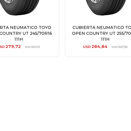
ERTA NEUMATICO TOYO
CUBIERTA NEUMATICO T
COUNTRY UT 245/70R16
OPEN COUNTRY UT 255/70
111H
111H
279,72
284,84
SD
341,12
USD
347,36
USD
USD