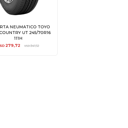
ERTA NEUMATICO TOYO
COUNTRY UT 245/70R16
111H
279,72
SD
341,12
USD