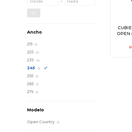
OK
CUBI
Ancho
OPEN 
215
(1)
U
225
(2)
235
(4)
245
(1)
255
(1)
265
(1)
275
(1)
Modelo
Open Country
(1)