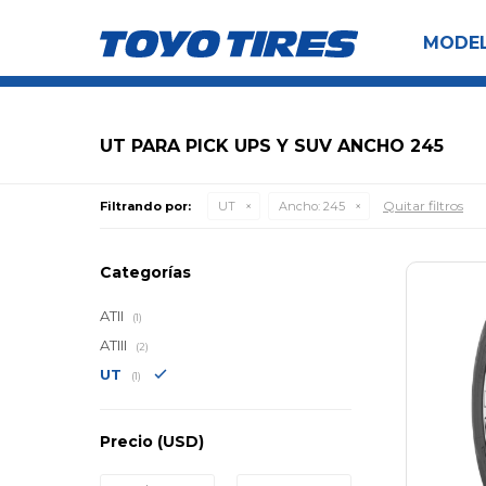
MODE
UT PARA PICK UPS Y SUV ANCHO 245
Quitar filtros
Filtrando por:
UT
Ancho:
245
Categorías
ATII
(1)
ATIII
(2)
UT
(1)
Precio
(USD)