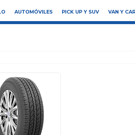
LO
AUTOMÓVILES
PICK UP Y SUV
VAN Y CA