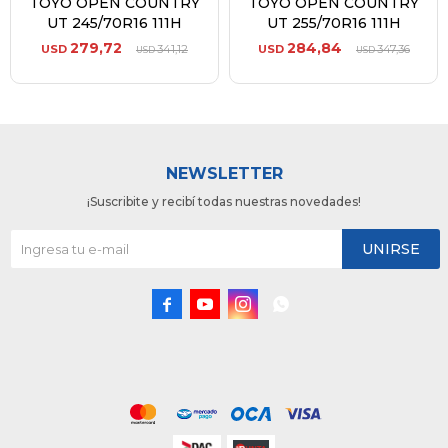
TOYO OPEN COUNTRY
TOYO OPEN COUNTRY
UT 245/70R16 111H
UT 255/70R16 111H
279,72
284,84
USD
341,12
USD
347,36
USD
USD
NEWSLETTER
¡Suscribite y recibí todas nuestras novedades!
UNIRSE



