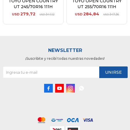
TOYO OPEN COUNTRY
TOYO OPEN COUNTRY
UT 245/70R16 111H
UT 255/70R16 111H
279,72
284,84
USD
341,12
USD
347,36
USD
USD
NEWSLETTER
¡Suscribite y recibí todas nuestras novedades!
UNIRSE



