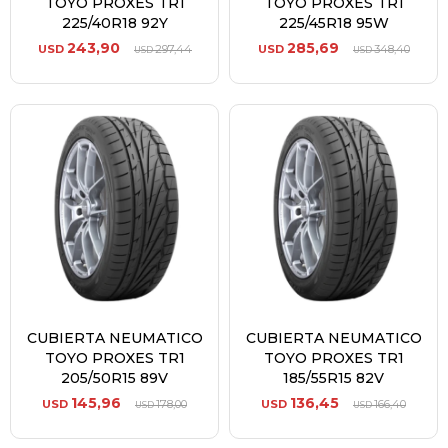
TOYO PROXES TR1
TOYO PROXES TR1
225/40R18 92Y
225/45R18 95W
243,90
285,69
USD
297,44
USD
348,40
USD
USD
CUBIERTA NEUMATICO
CUBIERTA NEUMATICO
TOYO PROXES TR1
TOYO PROXES TR1
205/50R15 89V
185/55R15 82V
145,96
136,45
USD
178,00
USD
166,40
USD
USD