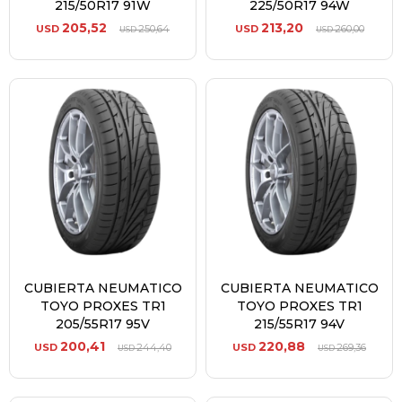
215/50R17 91W
225/50R17 94W
205,52
213,20
USD
250,64
USD
260,00
USD
USD
CUBIERTA NEUMATICO
CUBIERTA NEUMATICO
TOYO PROXES TR1
TOYO PROXES TR1
205/55R17 95V
215/55R17 94V
200,41
220,88
USD
244,40
USD
269,36
USD
USD