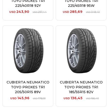
TOYO PROXES TR1
TOYO PROXES TR1
225/40R18 92Y
225/45R18 95W
243,90
285,69
USD
297,44
USD
348,40
USD
USD
CUBIERTA NEUMATICO
CUBIERTA NEUMATICO
TOYO PROXES TR1
TOYO PROXES TR1
205/50R15 89V
185/55R15 82V
145,96
136,45
USD
178,00
USD
166,40
USD
USD