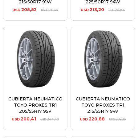
215/50R17 91W
225/50R17 94W
205,52
213,20
USD
250,64
USD
260,00
USD
USD
CUBIERTA NEUMATICO
CUBIERTA NEUMATICO
TOYO PROXES TR1
TOYO PROXES TR1
205/55R17 95V
215/55R17 94V
200,41
220,88
USD
244,40
USD
269,36
USD
USD