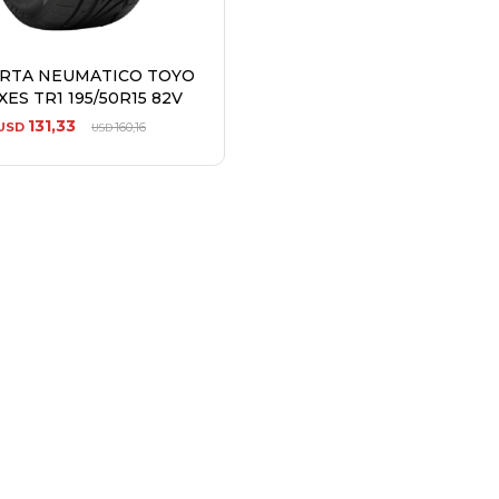
ERTA NEUMATICO TOYO
ES TR1 195/50R15 82V
131,33
USD
160,16
USD