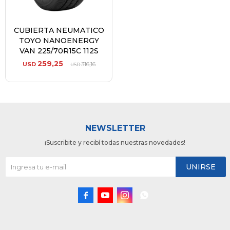
CUBIERTA NEUMATICO
TOYO NANOENERGY
VAN 225/70R15C 112S
259,25
USD
316,16
USD
NEWSLETTER
¡Suscribite y recibí todas nuestras novedades!
UNIRSE



