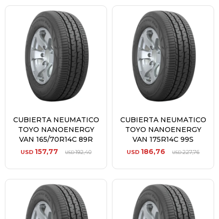
CUBIERTA NEUMATICO
CUBIERTA NEUMATICO
TOYO NANOENERGY
TOYO NANOENERGY
VAN 165/70R14C 89R
VAN 175R14C 99S
157,77
186,76
USD
192,40
USD
227,76
USD
USD