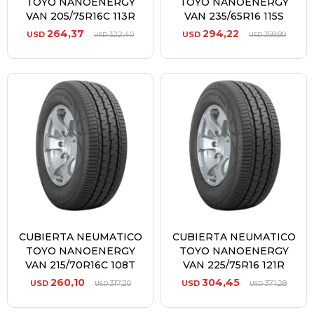
TOYO NANOENERGY
TOYO NANOENERGY
VAN 205/75R16C 113R
VAN 235/65R16 115S
264,37
294,22
USD
322,40
USD
358,80
USD
USD
CUBIERTA NEUMATICO
CUBIERTA NEUMATICO
TOYO NANOENERGY
TOYO NANOENERGY
VAN 215/70R16C 108T
VAN 225/75R16 121R
260,10
304,45
USD
317,20
USD
371,28
USD
USD