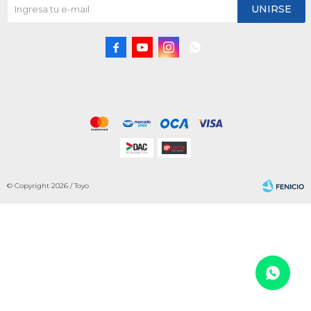
UNIRSE




© Copyright 2026 / Toyo
Fenicio