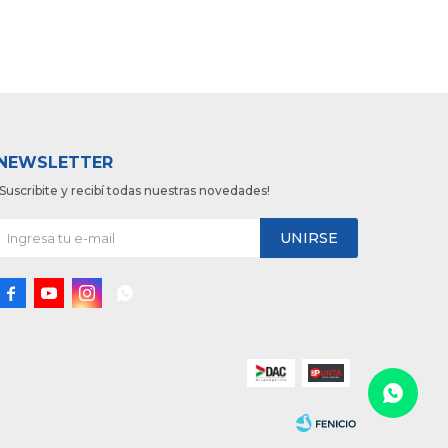
NEWSLETTER
¡Suscribite y recibí todas nuestras novedades!
UNIRSE



