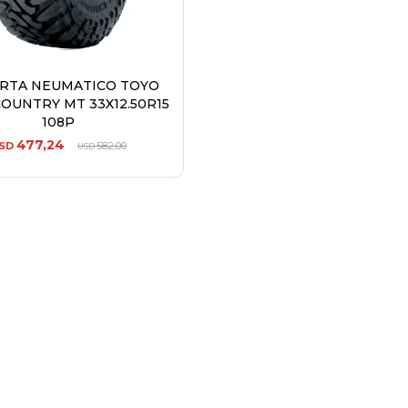
ERTA NEUMATICO TOYO
OUNTRY MT 33X12.50R15
108P
477,24
SD
582,00
USD