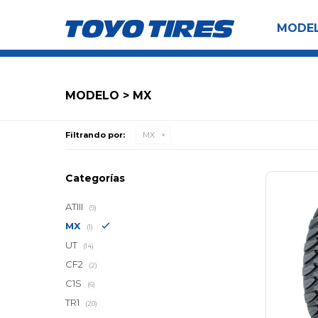
MODE
MODELO > MX
Filtrando por:
MX
Categorías
ATIII
(9)
MX
(1)
UT
(14)
CF2
(2)
C1S
(6)
TR1
(20)