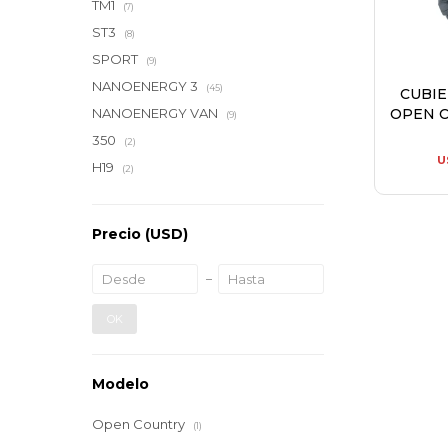
TM1
(7)
ST3
(8)
SPORT
(9)
NANOENERGY 3
(45)
CUBI
OPEN C
NANOENERGY VAN
(9)
350
(2)
U
H19
(2)
Precio
(USD)
OK
Modelo
Open Country
(1)