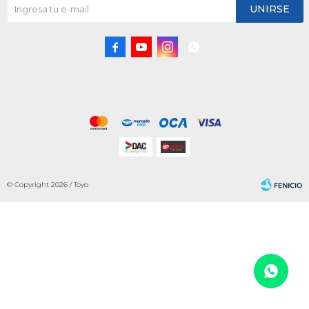
UNIRSE




© Copyright 2026 / Toyo
Fenicio