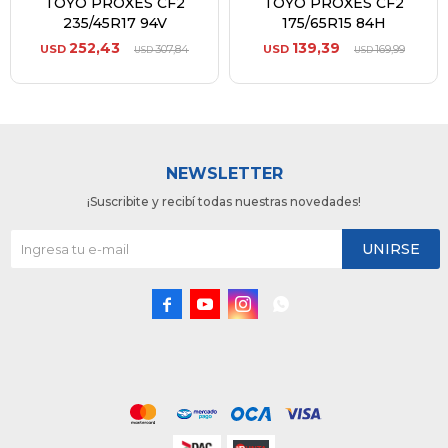
TOYO PROXES CF2
TOYO PROXES CF2
235/45R17 94V
175/65R15 84H
252,43
139,39
USD
307,84
USD
169,99
USD
USD
NEWSLETTER
¡Suscribite y recibí todas nuestras novedades!
UNIRSE



