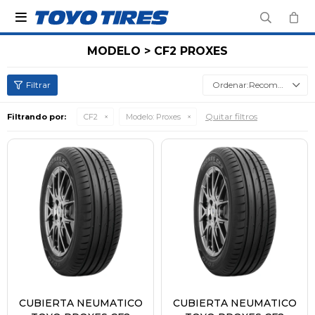

MODELO > CF2 PROXES
Recomendados
Quitar filtros
Filtrando por:
CF2
Modelo:
Proxes
CUBIERTA NEUMATICO
CUBIERTA NEUMATICO