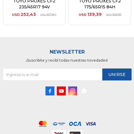
TOYO PROXES CF2
TOYO PROXES CF2
235/45R17 94V
175/65R15 84H
252,43
139,39
USD
307,84
USD
169,99
USD
USD
NEWSLETTER
¡Suscribite y recibí todas nuestras novedades!
UNIRSE



