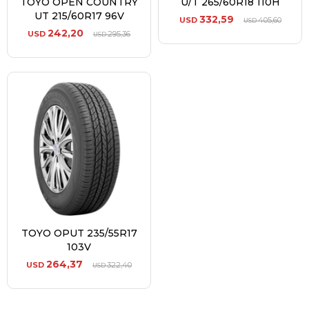
TOYO OPEN COUNTRY
U/T 265/60R18 110H
UT 215/60R17 96V
332,59
USD
405,60
USD
242,20
USD
295,36
USD
TOYO OPUT 235/55R17
103V
264,37
USD
322,40
USD