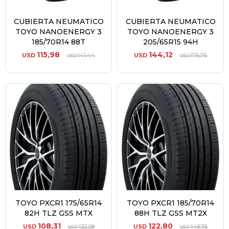
CUBIERTA NEUMATICO
CUBIERTA NEUMATICO
TOYO NANOENERGY 3
TOYO NANOENERGY 3
185/70R14 88T
205/65R15 94H
115,98
144,12
USD
141,44
USD
175,76
USD
USD
TOYO PXCR1 175/65R14
TOYO PXCR1 185/70R14
82H TLZ GSS MTX
88H TLZ GSS MT2X
108,31
122,80
USD
132,08
USD
149,76
USD
USD