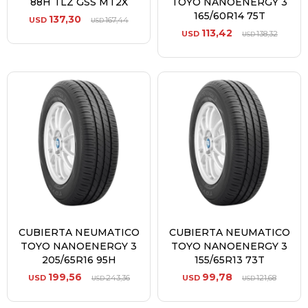
88H TLZ GSS MT2X
TOYO NANOENERGY 3
165/60R14 75T
137,30
USD
167,44
USD
113,42
USD
138,32
USD
CUBIERTA NEUMATICO
CUBIERTA NEUMATICO
TOYO NANOENERGY 3
TOYO NANOENERGY 3
205/65R16 95H
155/65R13 73T
199,56
99,78
USD
243,36
USD
121,68
USD
USD