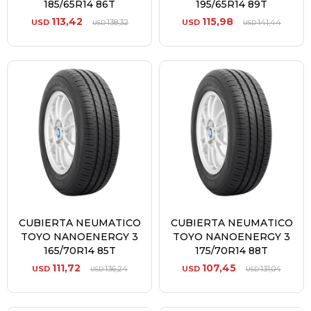
185/65R14 86T
195/65R14 89T
113,42
115,98
USD
138,32
USD
141,44
USD
USD
CUBIERTA NEUMATICO
CUBIERTA NEUMATICO
TOYO NANOENERGY 3
TOYO NANOENERGY 3
165/70R14 85T
175/70R14 88T
111,72
107,45
USD
136,24
USD
131,04
USD
USD