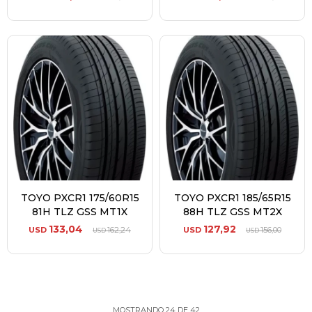
TOYO PXCR1 175/60R15
TOYO PXCR1 185/65R15
81H TLZ GSS MT1X
88H TLZ GSS MT2X
133,04
127,92
USD
162,24
USD
156,00
USD
USD
MOSTRANDO
24
DE
42