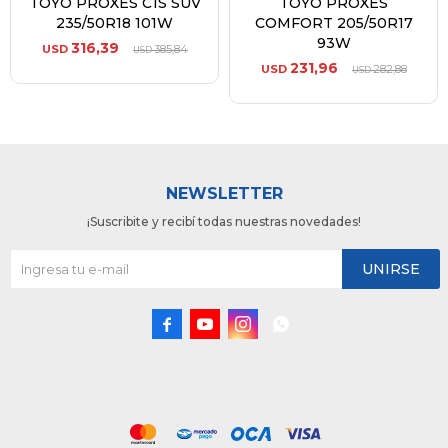
TOYO PROXES C1S SUV
TOYO PROXES
235/50R18 101W
COMFORT 205/50R17
93W
316,39
USD
385,84
USD
231,96
USD
282,88
USD
NEWSLETTER
¡Suscribite y recibí todas nuestras novedades!
UNIRSE



