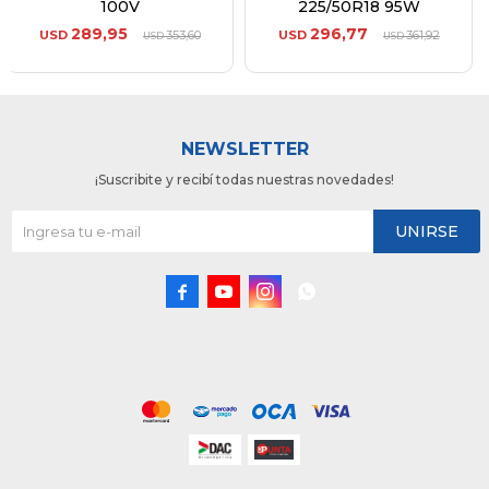
100V
225/50R18 95W
289,95
296,77
USD
353,60
USD
361,92
USD
USD
NEWSLETTER
¡Suscribite y recibí todas nuestras novedades!
UNIRSE



