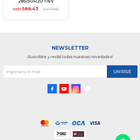
285/50R20 116V
588,43
USD
717,60
USD
NEWSLETTER
¡Suscribite y recibí todas nuestras novedades!
UNIRSE



