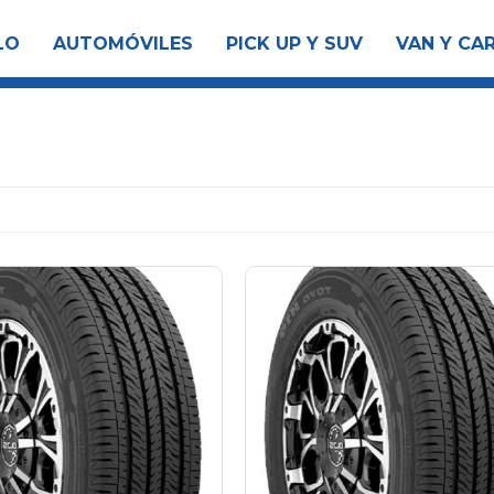
LO
AUTOMÓVILES
PICK UP Y SUV
VAN Y CA