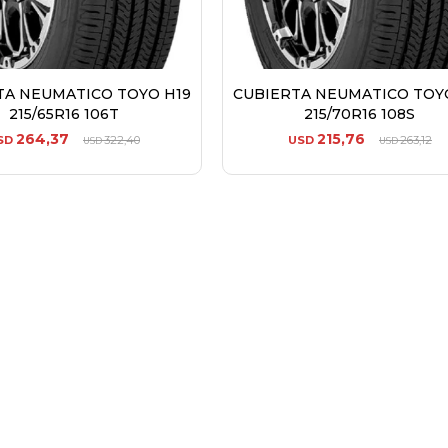
TA NEUMATICO TOYO H19
CUBIERTA NEUMATICO TOY
215/65R16 106T
215/70R16 108S
264,37
215,76
SD
322,40
USD
263,12
USD
USD