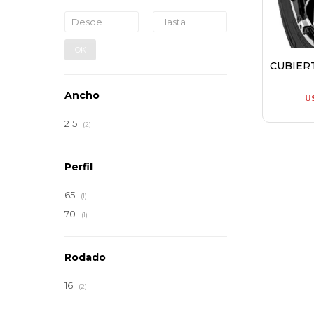
OK
CUBIER
Ancho
U
215
(2)
Perfil
65
(1)
70
(1)
Rodado
16
(2)