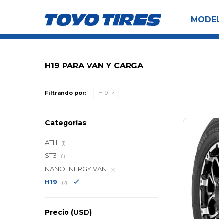
MODE
H19 PARA VAN Y CARGA
Filtrando por:
H19
Categorías
ATIII
(1)
ST3
(1)
NANOENERGY VAN
(9)
H19
(2)
Precio
(USD)