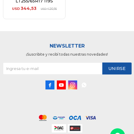
LT255/65R17 119S
344,53
USD
420,16
USD
NEWSLETTER
¡Suscribite y recibí todas nuestras novedades!
UNIRSE



