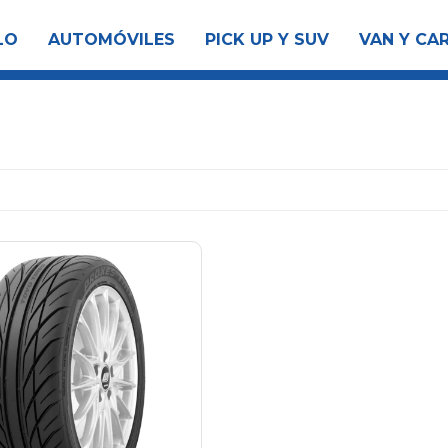
LO
AUTOMÓVILES
PICK UP Y SUV
VAN Y CA