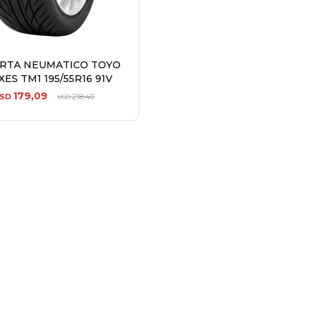
ERTA NEUMATICO TOYO
ES TM1 195/55R16 91V
179,09
SD
218,40
USD