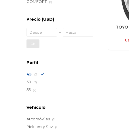
COMFORT
(3)
Precio
(USD)
TOYO 
U
OK
Perfil
45
(3)
50
(2)
55
(2)
Vehículo
Automóviles
(2)
Pick ups y Suv
(1)