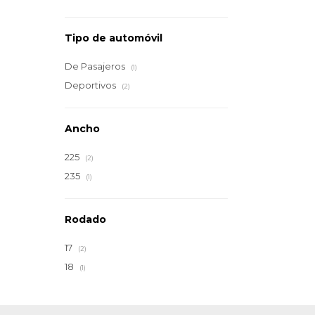
Tipo de automóvil
De Pasajeros
(1)
Deportivos
(2)
Ancho
225
(2)
235
(1)
Rodado
17
(2)
18
(1)