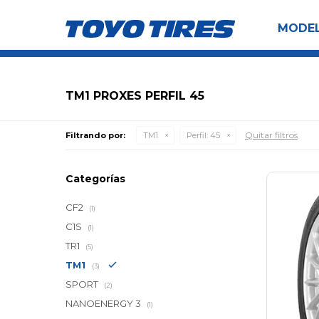
MODE
TM1 PROXES PERFIL 45
Quitar filtros
Filtrando por:
TM1
Perfil:
45
Categorías
CF2
(1)
C1S
(1)
TR1
(5)
TM1
(3)
SPORT
(2)
NANOENERGY 3
(1)