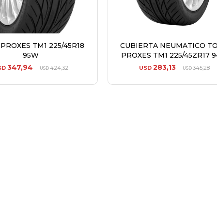
PROXES TM1 225/45R18
CUBIERTA NEUMATICO T
95W
PROXES TM1 225/45ZR17 
347,94
283,13
SD
424,32
USD
345,28
USD
USD